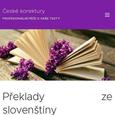
České korektury
PROFESIONÁLNÍ PÉČE O VAŠE TEXTY
Překlady ze
slovenštiny