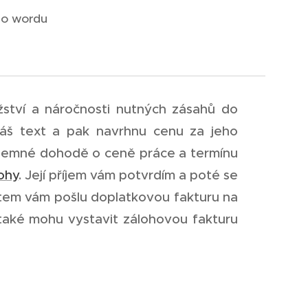
do wordu
žství a náročnosti nutných zásahů do
váš text a pak navrhnu cenu za jeho
vzájemné dohodě o ceně práce a termínu
ohy
. Její příjem vám potvrdím a poté se
tem vám pošlu doplatkovou fakturu na
 také mohu vystavit zálohovou fakturu