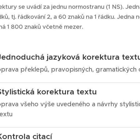
ktury se uvádí za jednu normostranu (1 NS). Jed
ků, tj. řádkování 2, a 60 znaků na 1 řádku. Jedna 
á 1 800 znaků včetně mezer.
Jednoduchá jazyková korektura text
oprava překlepů, pravopisných, gramatických 
Stylistická korektura textu
oprava všeho výše uvedeného a návrhy stylist
extu
Kontrola citací