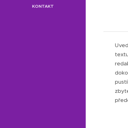
KONTAKT
Uved
text
reda
doko
pust
zbyt
před