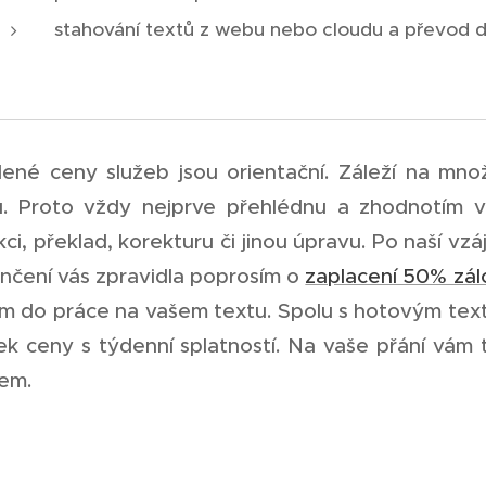
stahování textů z webu nebo cloudu a převod 
ené ceny služeb jsou orientační. Záleží na mno
u. Proto vždy nejprve přehlédnu a zhodnotím 
kci, překlad, korekturu či jinou úpravu. Po naší 
nčení vás zpravidla poprosím o
zaplacení 50% zál
ím do práce na vašem textu. Spolu s hotovým tex
ek ceny s týdenní splatností. Na vaše přání vám
em.