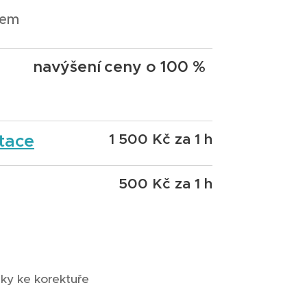
rem
navýšení
ceny o 100 %
tace
1 500 Kč za 1 h
500 Kč za 1 h
ky ke korektuře