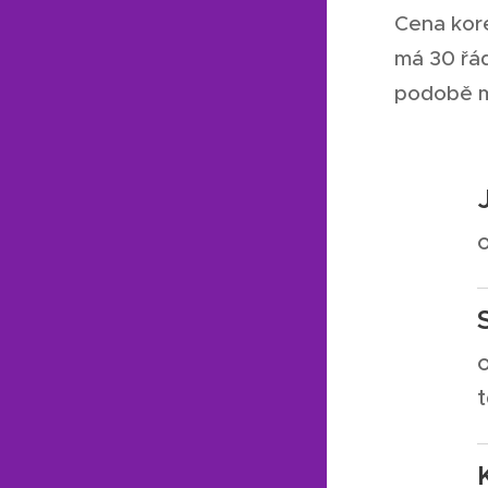
Cena kore
má 30 řád
podobě m
t